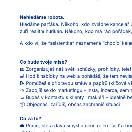
Nehledáme robota.
Hledáme parťáka. Někoho, kdo zvládne kancelář u
zuří realitní hurikán. Někoho, kdo má rád pořádek,
A kdo ví, že “asistentka” neznamená “chodící kale
Co bude tvoje mise?
📅 Zorganizuješ náš svět: schůzky, prohlídky, tele
💻 Hodíš nabídky na web a pohlídáš, že tam nevisí 
📝 Pomůžeš s přípravou smluv a papírů (klíčová 
📣 Zapojíš se do marketingu – Insta, inzerce, sem
🤝 Budeš v kontaktu s klienty i makléři – ideálně b
📦 Objednáš, zařídíš, občas zachráníš situaci
Co za to?
💼 Práce, která dává smysl a není to jen “seď a bu