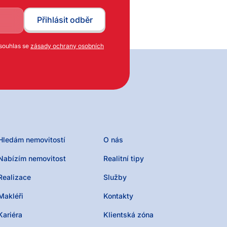
 souhlas se
zásady ochrany osobních
Hledám nemovitostí
O nás
Nabízím nemovitost
Realitní tipy
Realizace
Služby
Makléři
Kontakty
Kariéra
Klientská zóna