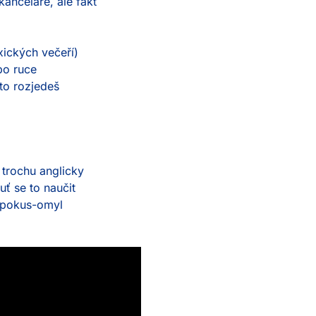
kanceláře, ale fakt
xických večeří)
po ruce
to rozjedeš
Místo pro tvůj životopis*
Tímto souhlasíte se
Zásady
 trochu anglicky
ť se to naučit
u pokus-omyl