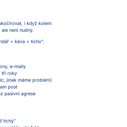
kočírovat, i když kolem
 ale není nudný.
Jméno a příjmení
*
ndář + káva + ticho”.
E-mail
*
fony, e-maily
tři roky
věc, jinak máme problém)
 tam post
Telefon
*
ez pasivní agrese
Napiš nám něco o sobě
ď tichý”