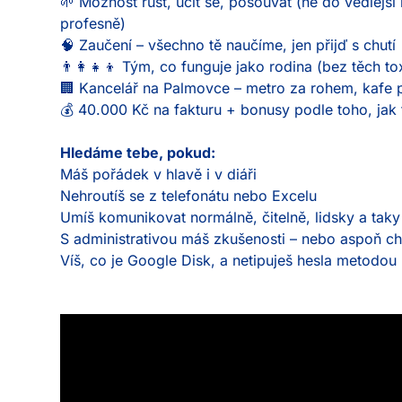
🌱 Možnost růst, učit se, posouvat (ne do vedlejší 
profesně)
🧠 Zaučení – všechno tě naučíme, jen přijď s chutí
👨👩👧👦 Tým, co funguje jako rodina (bez těch to
🏢 Kancelář na Palmovce – metro za rohem, kafe 
💰 40.000 Kč na fakturu + bonusy podle toho, jak 
Hledáme tebe, pokud:
Máš pořádek v hlavě i v diáři
Nehroutíš se z telefonátu nebo Excelu
Umíš komunikovat normálně, čitelně, lidsky a taky
S administrativou máš zkušenosti – nebo aspoň chu
Víš, co je Google Disk, a netipuješ hesla metodo