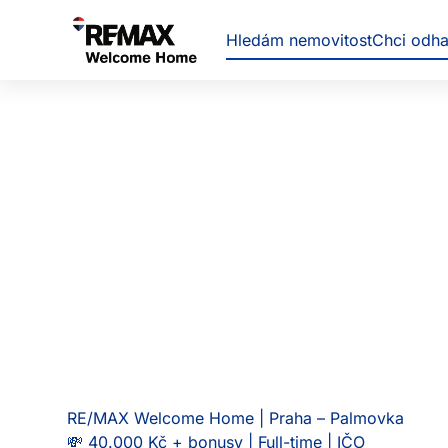
Hledám nemovitost
Chci odh
IČO
RE/MAX Welcome Home | Praha – Palmovka
💸 40.000 Kč + bonusy | Full-time | IČO