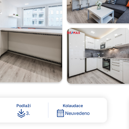
Podlaží
Kolaudace
3
.
Neuvedeno