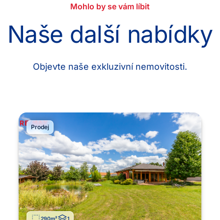
Mohlo by se vám líbit
Naše další nabídky
Objevte naše exkluzivní nemovitosti.
Prodej
290
m²
1