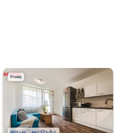
Prodej
2 + kk
44
m²
8
3
.