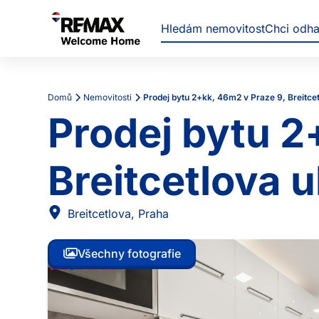
Hledám nemovitost
Chci odh
Domů
Nemovitosti
Prodej bytu 2+kk, 46m2 v Praze 9, Breitcet
Prodej bytu 2
Breitcetlova u
Breitcetlova
,
Praha
Všechny fotografie