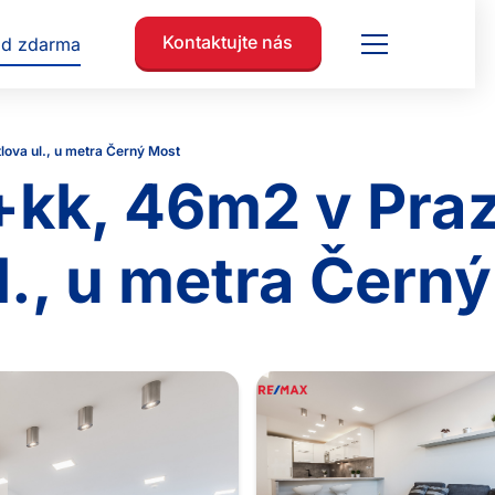
Kontaktujte nás
ad zdarma
lova ul., u metra Černý Most
+kk, 46m2 v Praz
l., u metra Čern