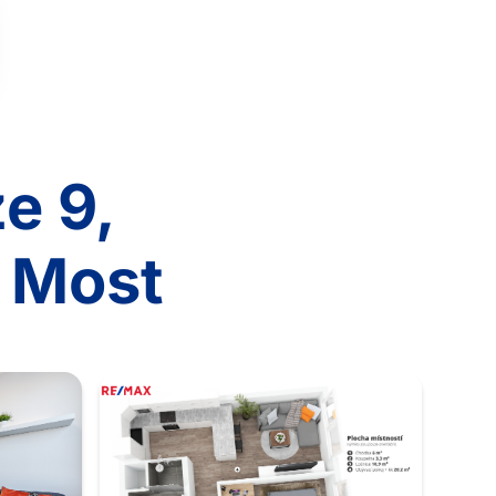
e 9,
ý Most