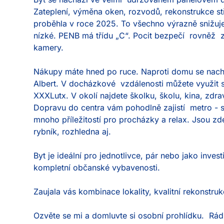
Zateplení, výměna oken, rozvodů, rekonstrukce stř
proběhla v roce 2025. To všechno výrazně snižuje 
nízké. PENB má třídu „C“. Pocit bezpečí  rovněž  
kamery.

Nákupy máte hned po ruce. Naproti domu se nac
Albert. V docházkové  vzdálenosti můžete využit 
XXXLutx. V okolí najdete školku, školu, kina, zdrav
Dopravu do centra vám pohodlně zajistí  metro - st
mnoho příležitostí pro procházky a relax. Jsou zde 
rybník, rozhledna aj.

Byt je ideální pro jednotlivce, pár nebo jako inves
kompletní občanské vybavenosti.

Zaujala vás kombinace lokality, kvalitní rekonstru
Ozvěte se mi a domluvte si osobní prohlídku.  Rá