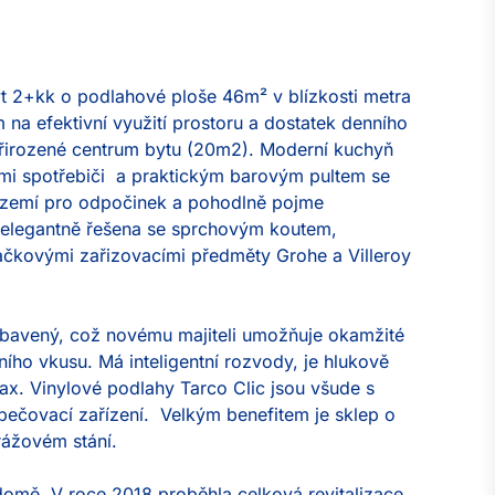
t 2+kk o podlahové ploše 46m² v blízkosti metra 
na efektivní využití prostoru a dostatek denního 
řirozené centrum bytu (20m2). Moderní kuchyň 
mi spotřebiči  a praktickým barovým pultem se 
ázemí pro odpočinek a pohodlně pojme 
 elegantně řešena se sprchovým koutem, 
kovými zařizovacími předměty Grohe a Villeroy 
vybavený, což novému majiteli umožňuje okamžité 
ního vkusu. Má inteligentní rozvody, je hlukově 
x. Vinylové podlahy Tarco Clic jsou všude s 
ečovací zařízení.  Velkým benefitem je sklep o 
ážovém stání.

mě. V roce 2018 proběhla celková revitalizace. 