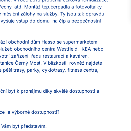
echy, atd. Montáž tep.čerpadla a fotovoltaiky 
měsíční zálohy na služby. Ty jsou tak opravdu 
zvyšuje vstup do domu  na čip a bezpečnostní 
hází obchodní dům Hasso se supermarketem 
služeb obchodního centra Westfield, IKEA nebo 
otní zařízení, řadu restaurací a kaváren. 
anice Černý Most. V blízkosti  rovněž najdete 
pěší trasy, parky, cyklotrasy, fitness centra, 
tiční byt k pronájmu díky skvělé dostupnosti a 
kce  a výborné dostupnosti?

d Vám byt představím.