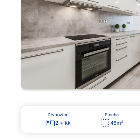
Dispozice
Plocha
2 + kk
46
m²