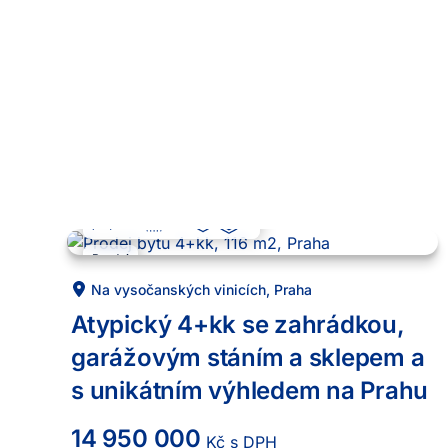
4 + kk
116
m²
7
-1
.
Prodej
Na vysočanských vinicích
,
Praha
Atypický 4+kk se zahrádkou,
garážovým stáním a sklepem a
s unikátním výhledem na Prahu
14 950 000
Kč s DPH