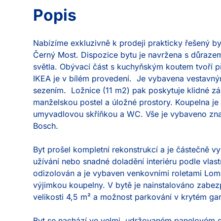
Popis
Nabízíme exkluzivně k prodeji prakticky řešený by
Černý Most. Dispozice bytu je navržena s důrazem 
světla. Obývací část s kuchyňským koutem tvoří p
IKEA je v bílém provedení.  Je vybavena vestavný
sezením.  Ložnice (11 m2) pak poskytuje klidné z
manželskou postel a úložné prostory. Koupelna je
umyvadlovou skříňkou a WC. Vše je vybaveno znač
Bosch.

Byt prošel kompletní rekonstrukcí a je částečně 
užívání nebo snadné doladění interiéru podle vlast
odizolován a je vybaven venkovními roletami Loma
výjimkou koupelny. V bytě je nainstalováno zabezp
velikosti 4,5 m² a možnost parkování v krytém gar
Byt se nachází ve velmi  udržovaném panelovém do