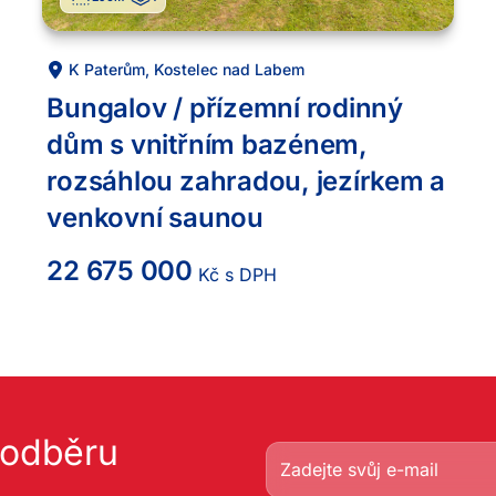
K Paterům
,
Kostelec nad Labem
Bungalov / přízemní rodinný
dům s vnitřním bazénem,
rozsáhlou zahradou, jezírkem a
venkovní saunou
22 675 000
Kč s DPH
k odběru