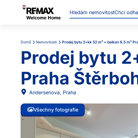
Hledám nemovitost
Chci odh
Domů
Nemovitosti
Prodej
Prodej bytu 2
Praha Štěrboh
Andersenova
,
Praha
Všechny fotografie