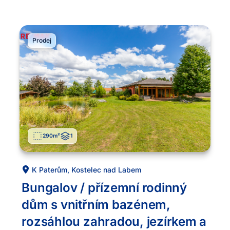
Prodej
290
m²
1
K Paterům
,
Kostelec nad Labem
Bungalov / přízemní rodinný
dům s vnitřním bazénem,
rozsáhlou zahradou, jezírkem a