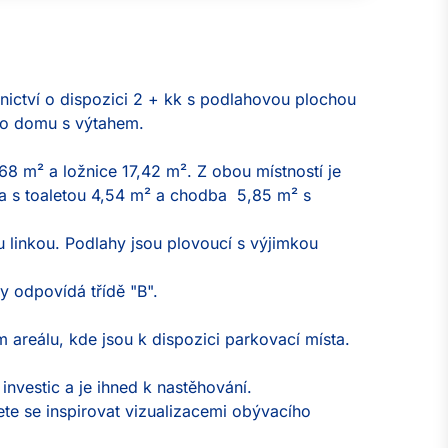
nictví o dispozici 2 + kk s podlahovou plochou 
o domu s výtahem.

 m² a ložnice 17,42 m². Z obou místností je 
a s toaletou 4,54 m² a chodba  5,85 m² s 
linkou. Podlahy jsou plovoucí s výjimkou 
 odpovídá třídě "B".

areálu, kde jsou k dispozici parkovací místa.

investic a je ihned k nastěhování.

te se inspirovat vizualizacemi obývacího 