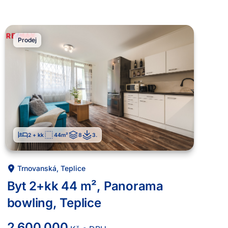
Prodej
2 + kk
44
m²
8
3
.
Trnovanská
,
Teplice
Byt 2+kk 44 m², Panorama
bowling, Teplice
2 600 000