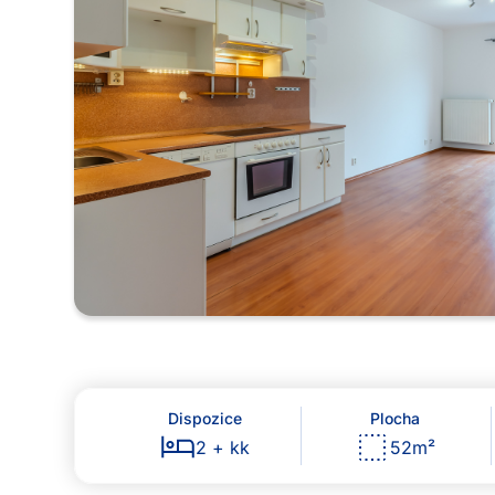
Dispozice
Plocha
2 + kk
52
m²