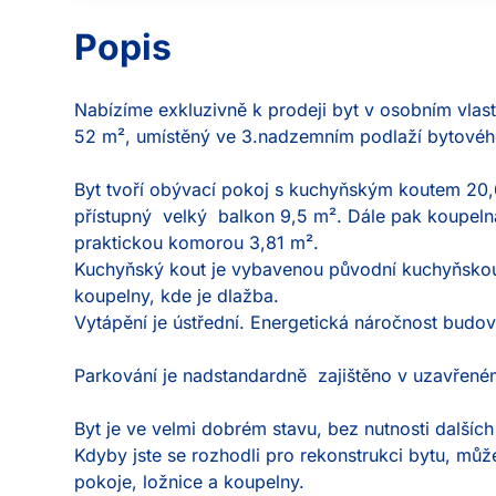
Popis
Nabízíme exkluzivně k prodeji byt v osobním vlast
52 m², umístěný ve 3.nadzemním podlaží bytovéh
Byt tvoří obývací pokoj s kuchyňským koutem 20,68
přístupný  velký  balkon 9,5 m². Dále pak koupeln
praktickou komorou 3,81 m².

Kuchyňský kout je vybavenou původní kuchyňskou 
koupelny, kde je dlažba.

Vytápění je ústřední. Energetická náročnost budovy
Parkování je nadstandardně  zajištěno v uzavřeném 
Byt je ve velmi dobrém stavu, bez nutnosti dalších 
Kdyby jste se rozhodli pro rekonstrukci bytu, může
pokoje, ložnice a koupelny.
