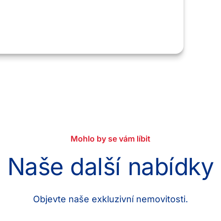
, musíte nejprve povolit
kie a poté znovu načíst
stránku.
 cookies
Mohlo by se vám líbit
Naše další nabídky
Objevte naše exkluzivní nemovitosti.