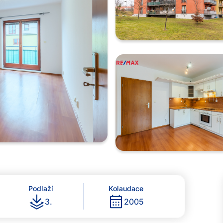
Podlaží
Kolaudace
3
.
2005