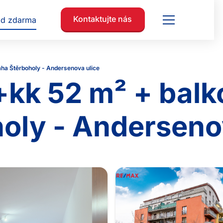
Kontaktujte nás
ad zdarma
 bytu 2+kk 52 m² + balkon 9,5 m² Praha Štěrboholy - Andersenova ulice
+kk 52 m² + balk
oly - Anderseno