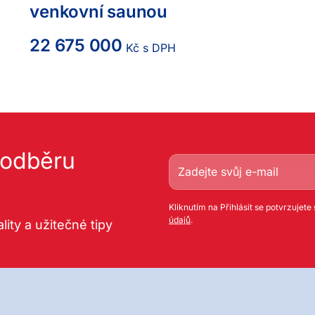
venkovní saunou
22 675 000
Kč s DPH
k odběru
Kliknutím na Přihlásit se potvrzujete
údajů
.
lity a užitečné tipy