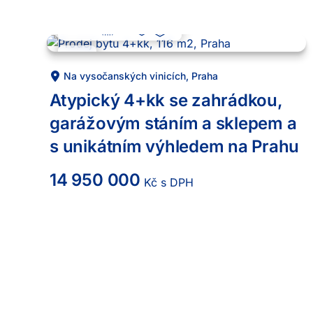
4 + kk
116
m²
7
-1
.
Prodej
Na vysočanských vinicích
,
Praha
Atypický 4+kk se zahrádkou,
garážovým stáním a sklepem a
s unikátním výhledem na Prahu
14 950 000
Kč s DPH