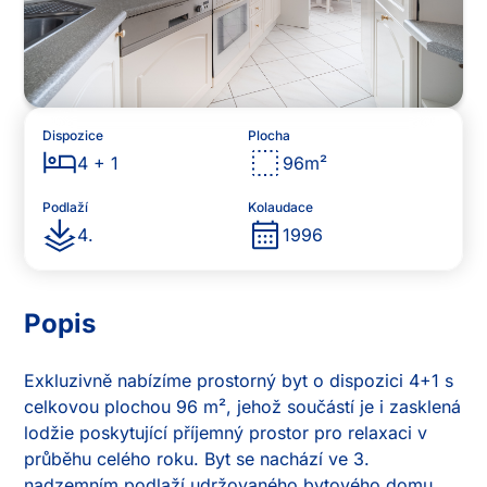
Dispozice
Plocha
4 + 1
96
m²
Podlaží
Kolaudace
4
.
1996
Popis
Exkluzivně nabízíme prostorný byt o dispozici 4+1 s 
celkovou plochou 96 m², jehož součástí je i zasklená 
lodžie poskytující příjemný prostor pro relaxaci v 
průběhu celého roku. Byt se nachází ve 3. 
nadzemním podlaží udržovaného bytového domu 