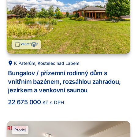
290
m²
1
K Paterům
,
Kostelec nad Labem
Bungalov / přízemní rodinný dům s
vnitřním bazénem, rozsáhlou zahradou,
jezírkem a venkovní saunou
22 675 000
Kč s DPH
Prodej