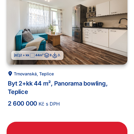
2 + kk
44
m²
8
3
.
Trnovanská
,
Teplice
Byt 2+kk 44 m², Panorama bowling,
Teplice
2 600 000
Kč s DPH