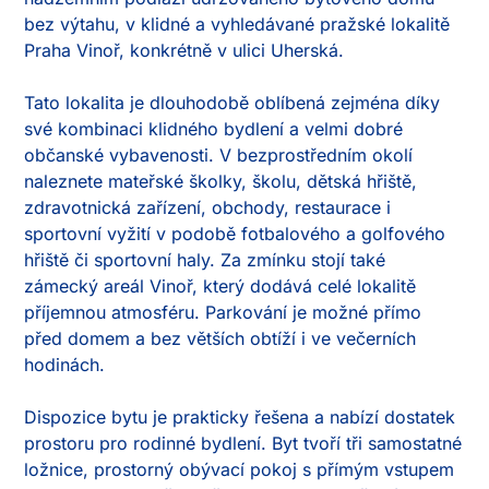
bez výtahu, v klidné a vyhledávané pražské lokalitě 
Praha Vinoř, konkrétně v ulici Uherská.

Tato lokalita je dlouhodobě oblíbená zejména díky 
své kombinaci klidného bydlení a velmi dobré 
občanské vybavenosti. V bezprostředním okolí 
naleznete mateřské školky, školu, dětská hřiště, 
zdravotnická zařízení, obchody, restaurace i 
sportovní vyžití v podobě fotbalového a golfového 
hřiště či sportovní haly. Za zmínku stojí také 
zámecký areál Vinoř, který dodává celé lokalitě 
příjemnou atmosféru. Parkování je možné přímo 
před domem a bez větších obtíží i ve večerních 
hodinách.

Dispozice bytu je prakticky řešena a nabízí dostatek 
prostoru pro rodinné bydlení. Byt tvoří tři samostatné 
ložnice, prostorný obývací pokoj s přímým vstupem 