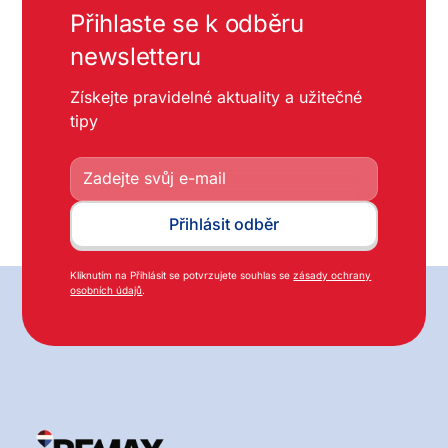
Přihlaste se k odběru
newsletteru
Získejte pravidelné aktuality a užitečné
tipy
Kliknutím na Přihlásit se potvrzujete souhlas se
zásady ochrany
osobních údajů
.