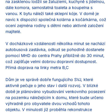
na zasklenou lodžii se žaluziemi, kuchyně s jídelnou, 
dále komora, samostatná toaleta a koupelna s 
vanou. K bytu náleží také sklepní kóje. V domě je 
navíc k dispozici společná kolárna a kočárkárna, což 
ocení zejména rodiny s dětmi nebo aktivně založení 
majitelé.

V docházkové vzdálenosti několika minut se nachází 
autobusová zastávka, odkud se pohodlně dostanete 
pomocí MHD do centra Prahy přibližně do 30 minut, 
což zajišťuje velmi dobrou dopravní dostupnost. 
Přímá doprava na linky metra B,C

Dům je ve správě dobře fungujícího SVJ, které 
aktivně pečuje o jeho stav i další rozvoj. V blízké 
době je plánováno vybudování venkovního posezení 
na pozemku náležejícím k domu, které bude určeno 
výhradně pro obyvatele dvou vchodů tohoto 
objektu. V minulosti již proběhla rekonstrukce 