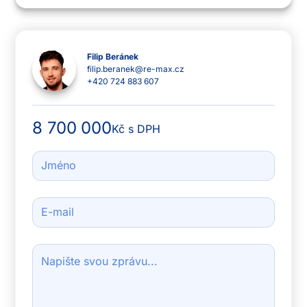
Chcete-li zobrazit mapu, musíte
nejprve povolit analytické soubory
cookie a poté znovu načíst webovou
Filip Beránek
stránku.
filip.beranek@re-max.cz
+420 724 883 607
Nastavit cookies
8 700 000
Kč s DPH