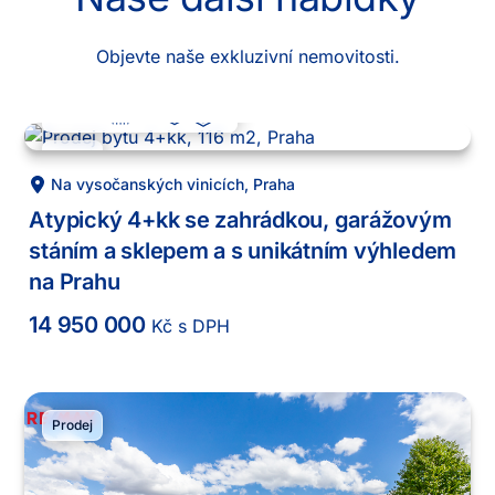
Objevte naše exkluzivní nemovitosti.
4 + kk
116
m²
7
-1
.
Prodej
Na vysočanských vinicích
,
Praha
Atypický 4+kk se zahrádkou, garážovým
stáním a sklepem a s unikátním výhledem
na Prahu
14 950 000
Kč s DPH
Prodej