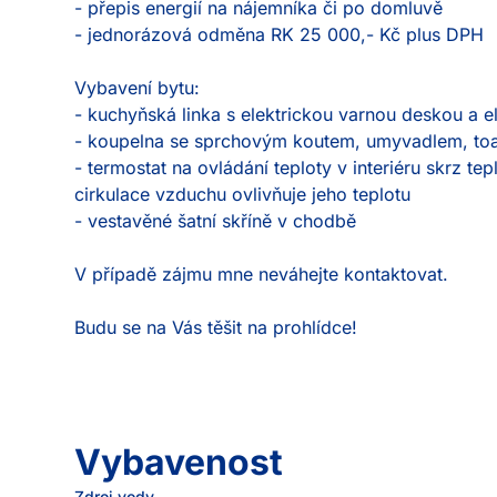
- přepis energií na nájemníka či po domluvě

- jednorázová odměna RK 25 000,- Kč plus DPH

Vybavení bytu:

- kuchyňská linka s elektrickou varnou deskou a e
- koupelna se sprchovým koutem, umyvadlem, toa
- termostat na ovládání teploty v interiéru skrz te
cirkulace vzduchu ovlivňuje jeho teplotu

- vestavěné šatní skříně v chodbě

V případě zájmu mne neváhejte kontaktovat.

Budu se na Vás těšit na prohlídce!
Vybavenost
Zdroj vody