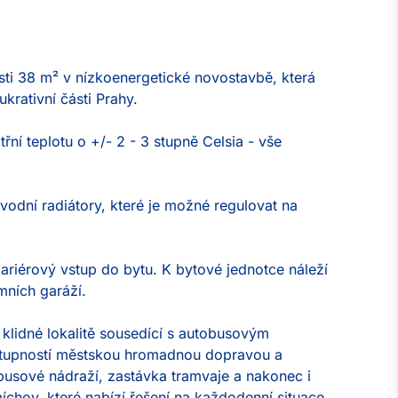
ti 38 m² v nízkoenergetické novostavbě, která 
krativní části Prahy.

řní teplotu o +/- 2 - 3 stupně Celsia - vše 
vodní radiátory, které je možné regulovat na 
riérový vstup do bytu. K bytové jednotce náleží 
mních garáží.

klidné lokalitě sousedící s autobusovým 
stupností městskou hromadnou dopravou a 
busové nádraží, zastávka tramvaje a nakonec i 
hov, které nabízí řešení na každodenní situace, 