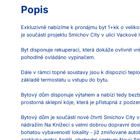
Popis
Exkluzivně nabízíme k pronájmu byt 1+kk o velikos
je součástí projektu Smíchov City v ulici Vackové lu
Byt disponuje rekuperací, která dokáže ovlivnit vnit
pohodlně ovládáno vypínačem.

Dále v rámci topné soustavy jsou k dispozici teplo
základě termostatu u vstupu do bytu.

Bytový dům disponuje výtahem a nabízí tedy bezba
prostorná sklepní kóje, která je přístupná z podze
Bytový dům je součástí nové čtvrti Smíchov City v 
nádražím Na Knížecí s velmi dobrou dopravní do
bohatou vybaveností lokality - již zmiňované auto
zastávka metra Anděl, obchodní centrum Nový Smíc