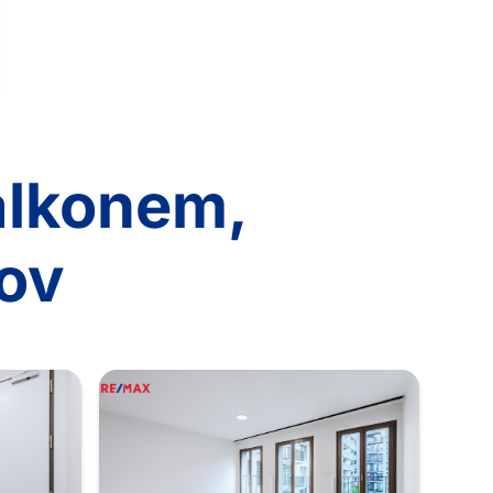
alkonem,
hov