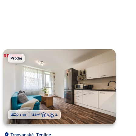
Prodej
2 + kk
44
m²
8
3
.
Trnovanská
,
Teplice