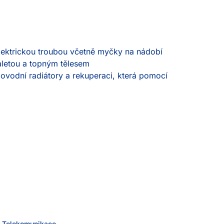
lektrickou troubou včetně myčky na nádobí

letou a topným tělesem

plovodní radiátory a rekuperaci, která pomocí 
Telekomunikace