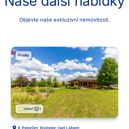
Naše další nabídky
Objevte naše exkluzivní nemovitosti.
Prodej
290
m²
1
K Paterům
,
Kostelec nad Labem