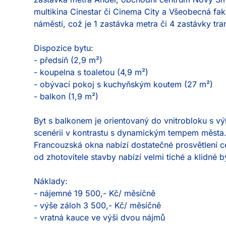
multikina Cinestar či Cinema City a Všeobecná faku
náměstí, což je 1 zastávka metra či 4 zastávky tram
Dispozice bytu:

- předsíň (2,9 m²)

- koupelna s toaletou (4,9 m²)

- obývací pokoj s kuchyňským koutem (27 m²)

- balkon (1,9 m²)

Byt s balkonem je orientovaný do vnitrobloku s vý
scenérii v kontrastu s dynamickým tempem města.
Francouzská okna nabízí dostatečné prosvětlení cel
od zhotovitele stavby nabízí velmi tiché a klidné by
Náklady:

- nájemné 19 500,- Kč/ měsíčně

- výše záloh 3 500,- Kč/ měsíčně

- vratná kauce ve výši dvou nájmů
