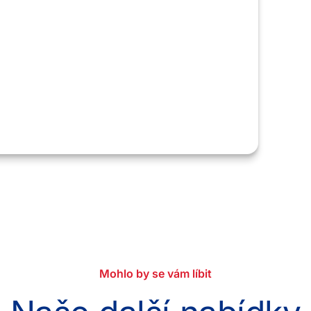
, musíte nejprve povolit
kie a poté znovu načíst
stránku.
 cookies
Mohlo by se vám líbit