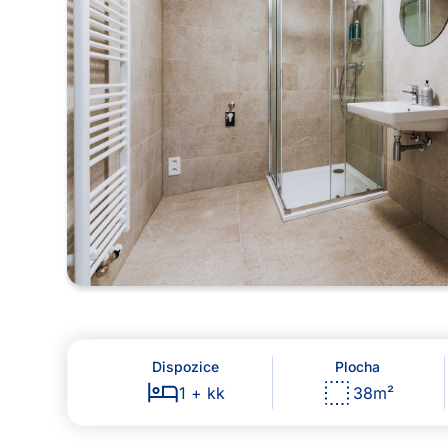
Dispozice
Plocha
1 + kk
38
m²