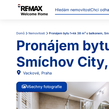
Hledám nemovitost
Chci odh
Domů
Nemovitosti
Pronájem bytu 1+kk 38 m² s balkonem, Smí
Pronájem bytu
Smíchov City,
Vackové
,
Praha
Všechny fotografie