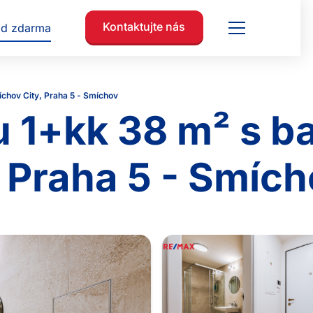
Kontaktujte nás
ad zdarma
chov City, Praha 5 - Smíchov
 1+kk 38 m² s b
 Praha 5 - Smíc