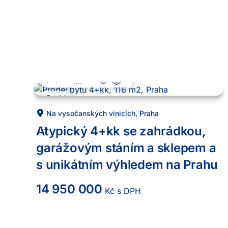
4 + kk
116
m²
7
-1
.
Prodej
Na vysočanských vinicích
,
Praha
Atypický 4+kk se zahrádkou,
garážovým stáním a sklepem a
s unikátním výhledem na Prahu
14 950 000
Kč s DPH