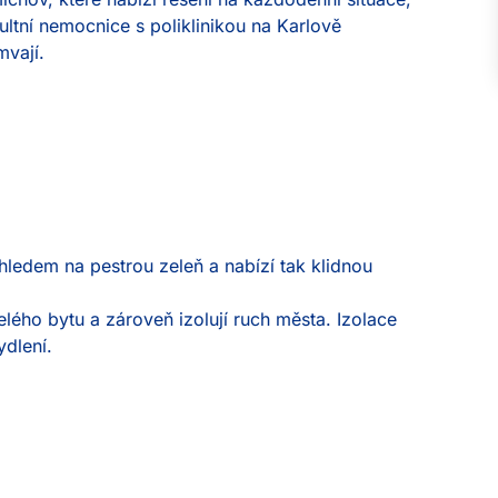
ltní nemocnice s poliklinikou na Karlově 
vají.

hledem na pestrou zeleň a nabízí tak klidnou 


ého bytu a zároveň izolují ruch města. Izolace 
dlení.
