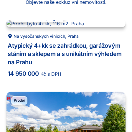
Objevte naše exkluzivní nemovitosti.
4 + kk
116
m²
7
-1
.
Prodej
Na vysočanských vinicích
,
Praha
Atypický 4+kk se zahrádkou, garážovým
stáním a sklepem a s unikátním výhledem
na Prahu
14 950 000
Kč s DPH
Prodej