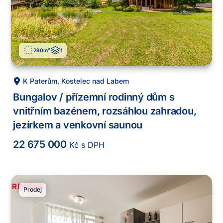
290
m²
1
K Paterům
,
Kostelec nad Labem
Bungalov / přízemní rodinný dům s
vnitřním bazénem, rozsáhlou zahradou,
jezírkem a venkovní saunou
22 675 000
Kč s DPH
Prodej