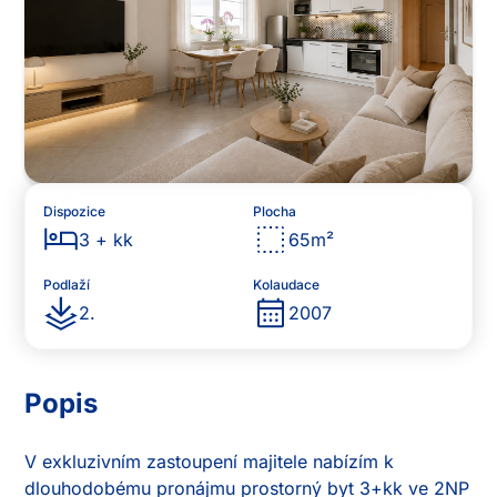
Dispozice
Plocha
3 + kk
65
m²
Podlaží
Kolaudace
2
.
2007
Popis
V exkluzivním zastoupení majitele nabízím k 
dlouhodobému pronájmu prostorný byt 3+kk ve 2NP 