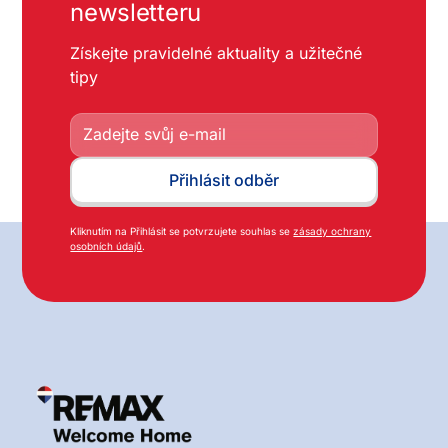
newsletteru
Získejte pravidelné aktuality a užitečné
tipy
Kliknutím na Přihlásit se potvrzujete souhlas se
zásady ochrany
osobních údajů
.