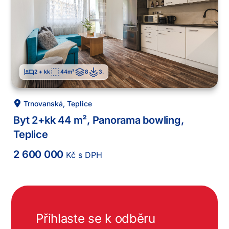
2 + kk
44
m²
8
3
.
Trnovanská
,
Teplice
Byt 2+kk 44 m², Panorama bowling,
Teplice
2 600 000
Kč s DPH
Přihlaste se k odběru