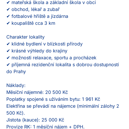
✔ mateřská škola a základní škola v obci

✔ obchod, lékař a zubař

✔ fotbalové hřiště a jízdárna

✔ koupaliště cca 3 km

Charakter lokality

✔ klidné bydlení v blízkosti přírody

✔ krásné výhledy do krajiny

✔ možnosti relaxace, sportu a procházek

✔ příjemná rezidenční lokalita s dobrou dostupností 
do Prahy

Náklady:

Měsíční nájemné: 20 500 Kč

Poplatky spojené s užíváním bytu: 1 961 Kč

Elektřina se převádí na nájemce (minimální zálohy 2 
500 Kč).

Jistota (kauce): 25 000 Kč

Provize RK: 1 měsíční nájem + DPH.
