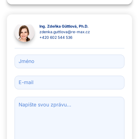
Chcete-li zobrazit mapu, musíte
nejprve povolit analytické soubory
cookie a poté znovu načíst webovou
Ing. Zdeňka Güttlová, Ph.D.
stránku.
zdenka.guttlova@re-max.cz
+420 602 544 536
Nastavit cookies