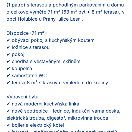
(1.patro) s terasou a pohodlným parkováním u domu 
o celkové výměře 71 m² (63 m² byt + 8 m² terasa), v 
obci Holubice u Prahy, ulice Lesní.

Dispozice (71 m²):

✔ obývací pokoj s kuchyňským koutem

✔ ložnice s terasou

✔ pokoj

✔ chodba s vestavěnými skříněmi

✔ koupelna

✔ samostatné WC

✔ terasa 8 m² s krásným výhledem do krajiny

Vybavení bytu

✔ nová moderní kuchyňská linka

✔ nové spotřebiče – lednice, indukční varná deska, 
elektrická trouba, digestoř, mikrovlnná trouba

✔ bojler a elektrický kotel

✔ internet – možnost výběru z více poskytovatelů 