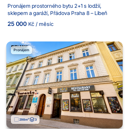
Pronájem prostorného bytu 2+1 s lodžií,
sklepem a garáží, Přádova Praha 8 – Libeň
25 000
Kč
/ měsíc
Pronájem
298
m²
3