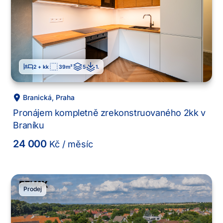
2 + kk
39
m²
5
1
.
Branická
,
Praha
Pronájem kompletně zrekonstruovaného 2kk v
Braníku
24 000
Kč
/ měsíc
Prodej