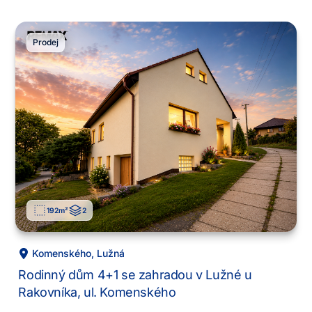
Prodej
192
m²
2
Komenského
,
Lužná
Rodinný dům 4+1 se zahradou v Lužné u
Rakovníka, ul. Komenského