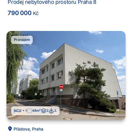
Prodej nebytového prostoru Praha 8
790 000
Kč
Pronájem
2 + 1
68
m²
2
2
.
Přádova
,
Praha