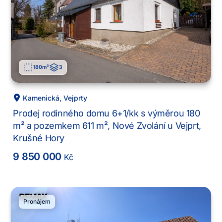
180
m²
3
Kamenická
,
Vejprty
Prodej rodinného domu 6+1/kk s výměrou 180
m² a pozemkem 611 m², Nové Zvolání u Vejprt,
Krušné Hory
9 850 000
Kč
Pronájem