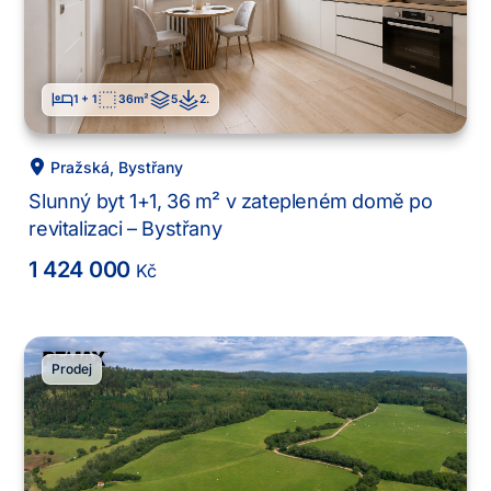
1 + 1
36
m²
5
2
.
Pražská
,
Bystřany
Slunný byt 1+1, 36 m² v zatepleném domě po
revitalizaci – Bystřany
1 424 000
Kč
Prodej