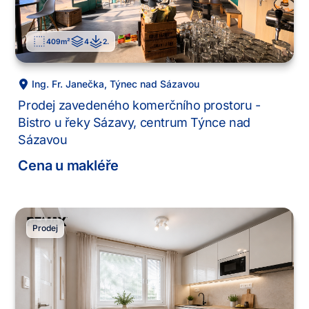
409
m²
4
2
.
Ing. Fr. Janečka
,
Týnec nad Sázavou
Prodej zavedeného komerčního prostoru -
Bistro u řeky Sázavy, centrum Týnce nad
Sázavou
Cena u makléře
Prodej