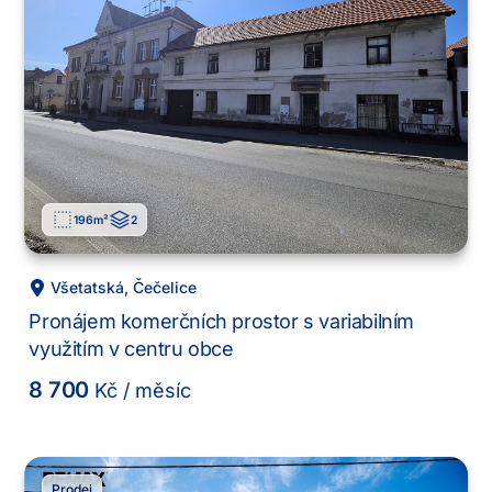
196
m²
2
Všetatská
,
Čečelice
Pronájem komerčních prostor s variabilním
využitím v centru obce
8 700
Kč
/ měsíc
Prodej