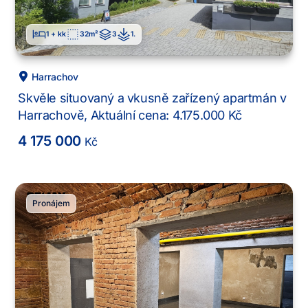
1 + kk
32
m²
3
1
.
Harrachov
Skvěle situovaný a vkusně zařízený apartmán v
Harrachově, Aktuální cena: 4.175.000 Kč
4 175 000
Kč
Pronájem