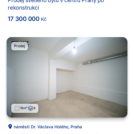
Prodej světlého bytu v centru Prahy po
rekonstrukci
17 300 000
Kč
Prodej
19
m²
8
náměstí Dr. Václava Holého
,
Praha