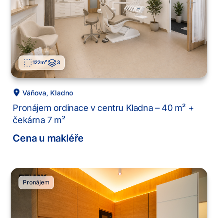
122
m²
3
Váňova
,
Kladno
Pronájem ordinace v centru Kladna – 40 m² +
čekárna 7 m²
Cena u makléře
Pronájem