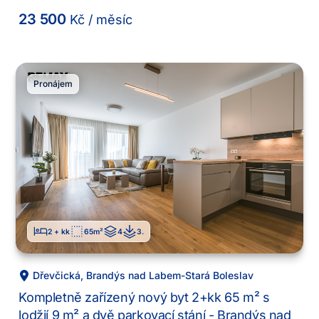
23 500
Kč
/ měsíc
Pronájem
2 + kk
65
m²
4
3
.
Dřevčická
,
Brandýs nad Labem-Stará Boleslav
Kompletně zařízený nový byt 2+kk 65 m² s
lodžií 9 m² a dvě parkovací stání - Brandýs nad