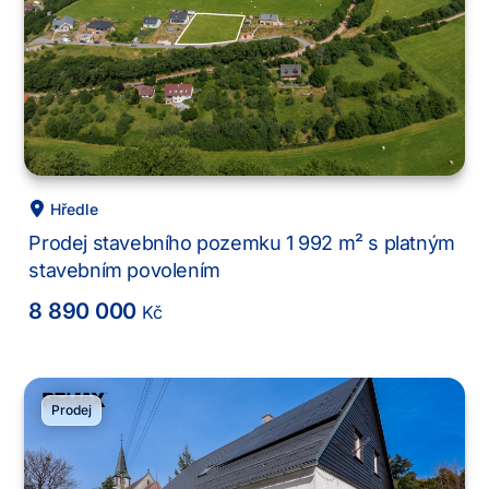
Hředle
Prodej stavebního pozemku 1 992 m² s platným
stavebním povolením
8 890 000
Kč
Prodej