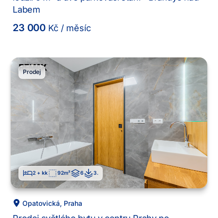
Labem
23 000
Kč
/ měsíc
Prodej
2 + kk
92
m²
6
3
.
Opatovická
,
Praha