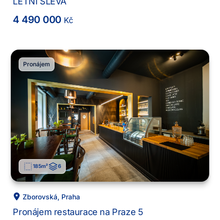
LETNÍ SLEVA
4 490 000
Kč
Pronájem
185
m²
6
Zborovská
,
Praha
Pronájem restaurace na Praze 5