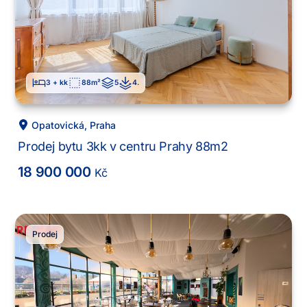
3 + kk
88
m²
5
4
.
Opatovická
,
Praha
Prodej bytu 3kk v centru Prahy 88m2
18 900 000
Kč
Prodej