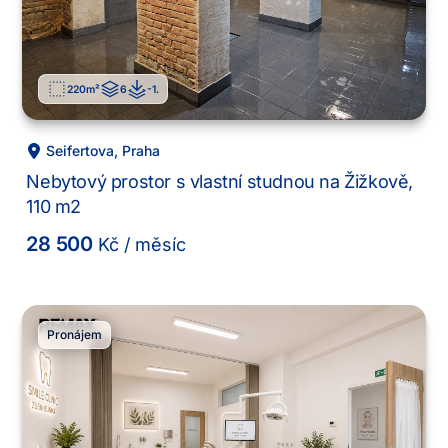
220
m²
6
-1
.
Seifertova
,
Praha
Nebytový prostor s vlastní studnou na Žižkově,
110 m2
28 500
Kč
/ měsíc
Pronájem