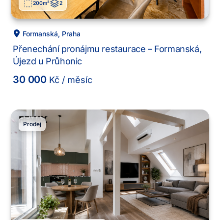
200
m²
2
Formanská
,
Praha
Přenechání pronájmu restaurace – Formanská,
Újezd u Průhonic
30 000
Kč
/ měsíc
Prodej