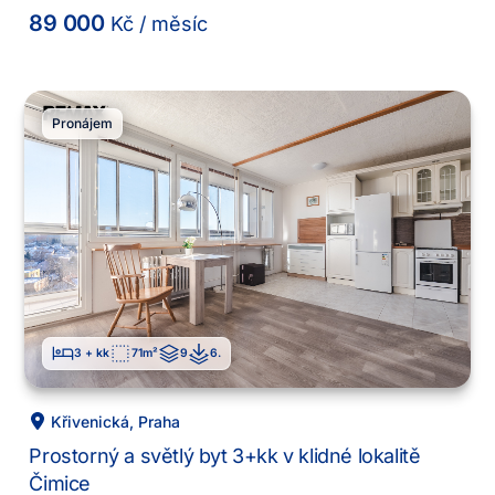
89 000
Kč
/ měsíc
Pronájem
3 + kk
71
m²
9
6
.
Křivenická
,
Praha
Prostorný a světlý byt 3+kk v klidné lokalitě
Čimice