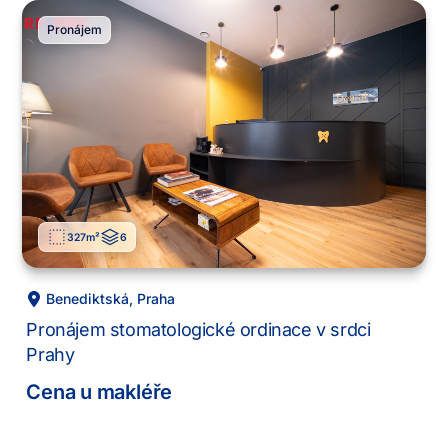
Pronájem
327
m²
6
Benediktská
,
Praha
Pronájem stomatologické ordinace v srdci
Prahy
Cena u makléře