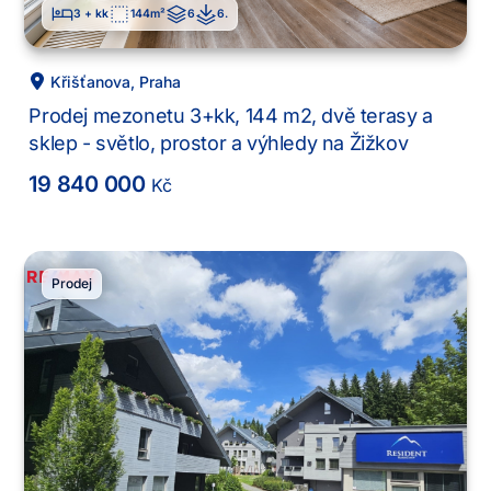
3 + kk
144
m²
6
6
.
Křišťanova
,
Praha
Prodej mezonetu 3+kk, 144 m2, dvě terasy a
sklep - světlo, prostor a výhledy na Žižkov
19 840 000
Kč
Prodej