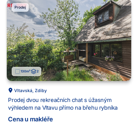
Prodej
130
m²
2
Vltavská
,
Zdiby
Prodej dvou rekreačních chat s úžasným
výhledem na Vltavu přímo na břehu rybníka
Cena u makléře