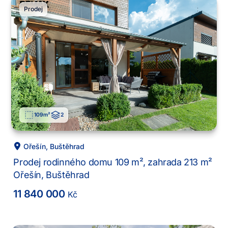
Prodej
109
m²
2
Ořešín
,
Buštěhrad
Prodej rodinného domu 109 m², zahrada 213 m²
Ořešín, Buštěhrad
11 840 000
Kč