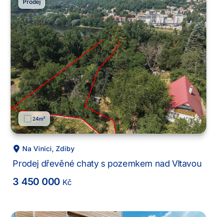
Prodej
24
m²
Na Vinici
,
Zdiby
Prodej dřevěné chaty s pozemkem nad Vltavou
3 450 000
Kč