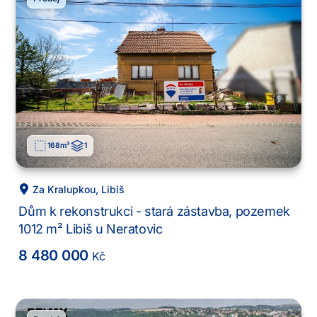
168
m²
1
Za Kralupkou
,
Libiš
Dům k rekonstrukci - stará zástavba, pozemek
1012 m² Libiš u Neratovic
8 480 000
Kč